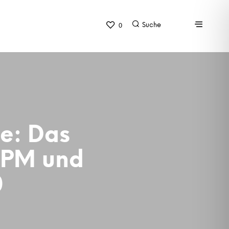
0
e: Das
 IPM und
0