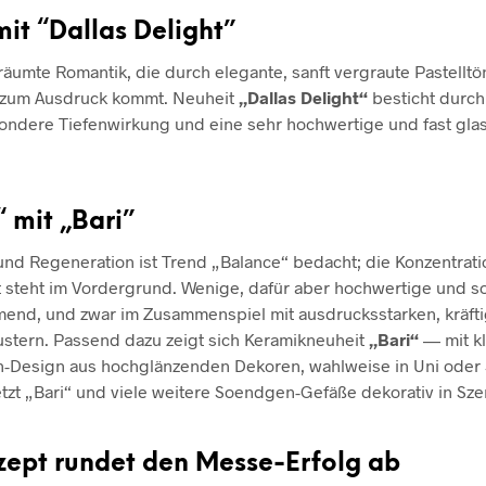
mit “Dallas Delight”
räumte Romantik, die durch elegante, sanft vergraute Pastelltö
 zum Ausdruck kommt. Neuheit
„Dallas Delight“
besticht durch
sondere Tiefenwirkung und eine sehr hochwertige und fast gl
 mit „Bari”
nd Regeneration ist Trend „Balance“ bedacht; die Konzentrati
t steht im Vordergrund. Wenige, dafür aber hochwertige und s
mend, und zwar im Zusammenspiel mit ausdrucksstarken, kräft
stern. Passend dazu zeigt sich Keramikneuheit
„Bari“
— mit k
n-Design aus hochglänzenden Dekoren, wahlweise in Uni oder S
tzt „Bari“ und viele weitere Soendgen-Gefäße dekorativ in Sze
ept rundet den Messe-Erfolg ab