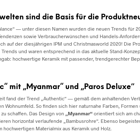
welten sind die Basis für die Produktne
Balance“ — unter diesen Namen wurden die neuen Trends für 20
 Tendenzen sowie Verbraucherwünschen und Handels-Anforder
uch auf der diesjährigen IPM und Christmasworld 2020! Die Pr
ei Trends und waren entsprechend in das aktuelle Stand-Konz
angab: hochwertige Keramik mit passender, trendgerechter Be
ic“ mit „Myanmar“ und „Paros Deluxe”
it fand der Trend „Authentic“ — gemäß dem anhaltenden Ve
en Wohnumfeld. So finden sich hier naturnahe Farben, Formen 
 zu schaffen. Das Design von
„Myanmar“
orientiert sich am c
ieren horizontal verlaufende „Bambusrohre“. Ebenso begeiste
m hochwertigen Materialmix aus Keramik und Holz.